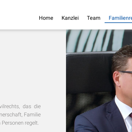
Home
Kanzlei
Team
Familienr
ilrechts, das die
nerschaft, Familie
Personen regelt.